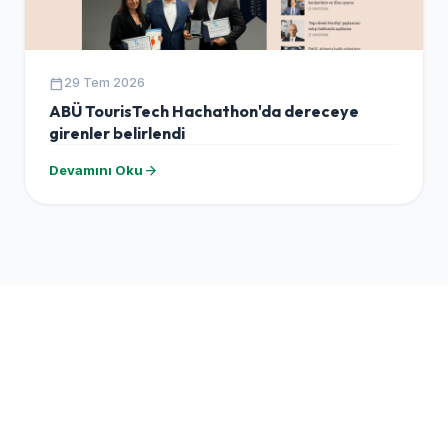
calendar_today
29 Tem 2026
ABÜ TourisTech Hachathon'da dereceye
girenler belirlendi
arrow_forward
Devamını Oku