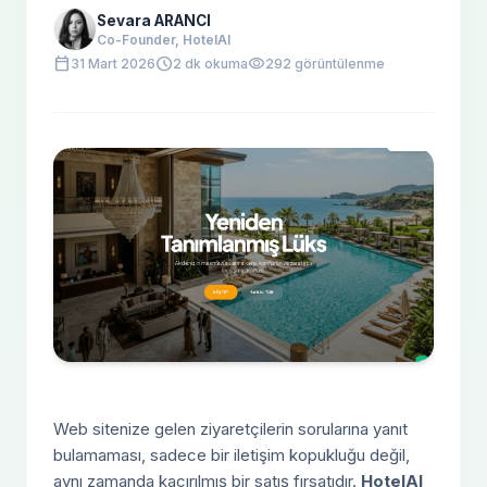
Sevara ARANCI
Co-Founder, HotelAI
calendar_today
schedule
visibility
31 Mart 2026
2 dk okuma
292 görüntülenme
Web sitenize gelen ziyaretçilerin sorularına yanıt
bulamaması, sadece bir iletişim kopukluğu değil,
aynı zamanda kaçırılmış bir satış fırsatıdır.
HotelAI