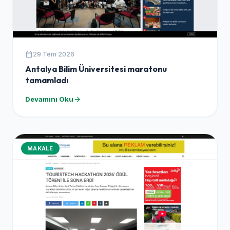
calendar_today
29 Tem 2026
Antalya Bilim Üniversitesi maratonu
tamamladı
arrow_forward
Devamını Oku
MAKALE