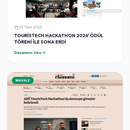
calendar_today
29 Tem 2026
TOURİSTECH HACKATHON 2026' ÖDÜL
TÖRENİ İLE SONA ERDİ
arrow_forward
Devamını Oku
MAKALE